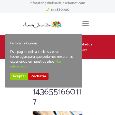
info@fengshuimariajosebonet.com
655880900
Política de Cookies
Home
Feng shui
Libros recomendados
Attachment: libros-1436551660117
Esta página utiliza cookies y otras
tecnologías para que podamos mejorar su
experiencia en nuestros sitios:
Más
información.
Aceptar
Rechazar
libros-
143655166011
7