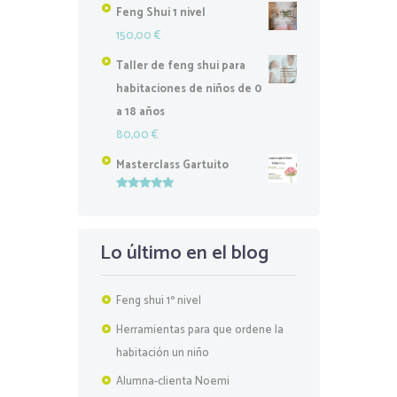
Feng Shui 1 nivel
150,00
€
Taller de feng shui para
habitaciones de niños de 0
a 18 años
80,00
€
Masterclass Gartuito
Valorado
con
5.00
de
5
Lo último en el blog
Feng shui 1º nivel
Herramientas para que ordene la
habitación un niño
Alumna-clienta Noemi