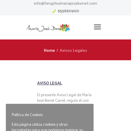
info@fengshuimariajosebonet.com
655880900
Home
Avisos Legales
AVISO LEGAL
El presente Aviso Legal de María
José Bonet Canet, regula el uso
del servicio del portal de internet:
https://fengshuimariajoseb
Política de Cookies
onet.com
Esta página utiliza cookies y otras
tecnologías para que podamos mejorar su