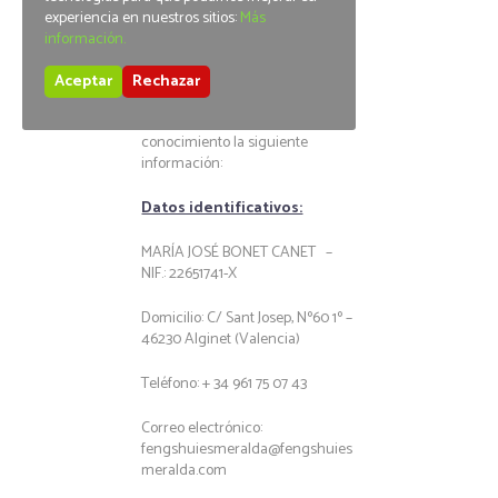
experiencia en nuestros sitios:
Más
De acuerdo con el artículo 10 de
información.
la Ley 34/2002, de 11 de julio, de
Servicios de la Sociedad de la
Aceptar
Rechazar
Información y Comercio
Electrónico, ponemos en su
conocimiento la siguiente
información:
Datos identificativos:
MARÍA JOSÉ BONET CANET –
NIF.: 22651741-X
Domicilio: C/ Sant Josep, Nº60 1º –
46230 Alginet (Valencia)
Teléfono: + 34 961 75 07 43
Correo electrónico:
fengshuiesmeralda@fengshuies
meralda.com