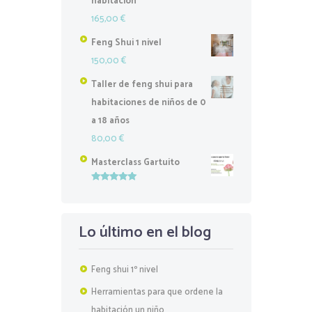
habitación
165,00
€
Feng Shui 1 nivel
150,00
€
Taller de feng shui para
habitaciones de niños de 0
a 18 años
80,00
€
Masterclass Gartuito
Valorado
con
5.00
de
5
Lo último en el blog
Feng shui 1º nivel
Herramientas para que ordene la
habitación un niño