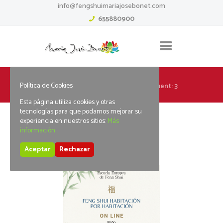
info@fengshuimariajosebonet.com
655880900
Política de Cookies
Home
Feng Shui 2 nivel
Attachment: 3
Esta página utiliza cookies y otras
tecnologías para que podamos mejorar su
experiencia en nuestros sitios:
Más
información.
3
Aceptar
Rechazar