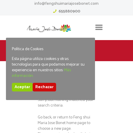
info@fengshuimariajosebonet.com
655880900
Política de Cookies
Home
Tag: spin rewards
Esta página utiliza cookies y otras
tecnologías para que podamos mejorar su
experiencia en nuestros sitios:
Más
información.
No posts found
Aceptar
Rechazar
Sorry, but nothing matched your
search criteria.
Go back, or return to
Feng shui
Maria Jose Bonet
home page to
choose a new page.