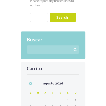
Please report any broken links to
our team.
Buscar
Carrito
agosto
2026
L
M
X
J
V
S
D
1
2