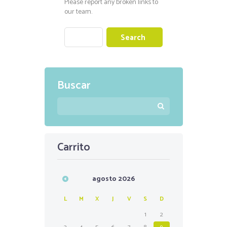
Please report any broken links to
our team.
Buscar
Carrito
agosto
2026
L
M
X
J
V
S
D
1
2