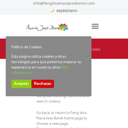
info@fengshuimariajosebonet.com
655880900
Política de Cookies
Home
Tag: slotpark bonus code coins
Esta página utiliza cookies y otras
tecnologías para que podamos mejorar su
experiencia en nuestros sitios:
Más
información.
No posts found
Aceptar
Rechazar
Sorry, but nothing matched your
search criteria.
Go back, or return to
Feng shui
Maria Jose Bonet
home page to
choose a new page.