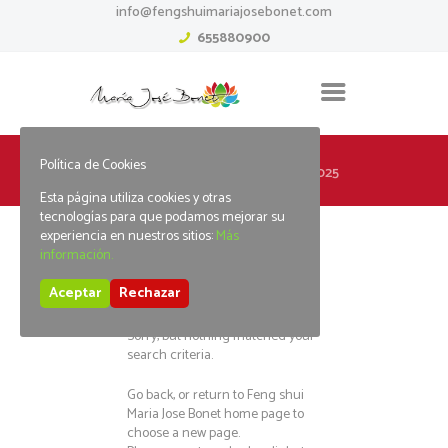
info@fengshuimariajosebonet.com
655880900
Política de Cookies
Home
Tag: jackpot party free 2025
Esta página utiliza cookies y otras
tecnologías para que podamos mejorar su
experiencia en nuestros sitios:
Más
información.
No posts found
Aceptar
Rechazar
Sorry, but nothing matched your
search criteria.
Go back, or return to
Feng shui
Maria Jose Bonet
home page to
choose a new page.