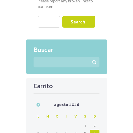
Please report any broken links to
our team.
Buscar
Carrito
agosto
2026
L
M
X
J
V
S
D
1
2