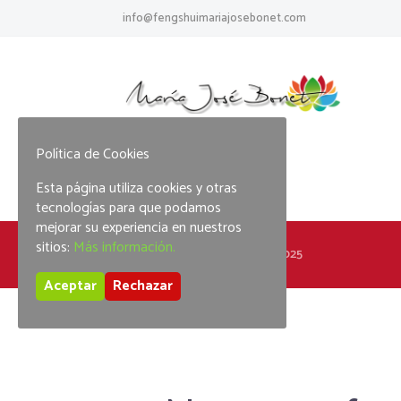
info@fengshuimariajosebonet.com
Política de Cookies
Esta página utiliza cookies y otras
tecnologías para que podamos
mejorar su experiencia en nuestros
sitios:
Más información.
Home
Tag: jackpot party 2025
Aceptar
Rechazar