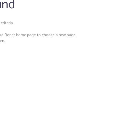
und
riteria.
ose Bonet
home page to choose a new page.
am.