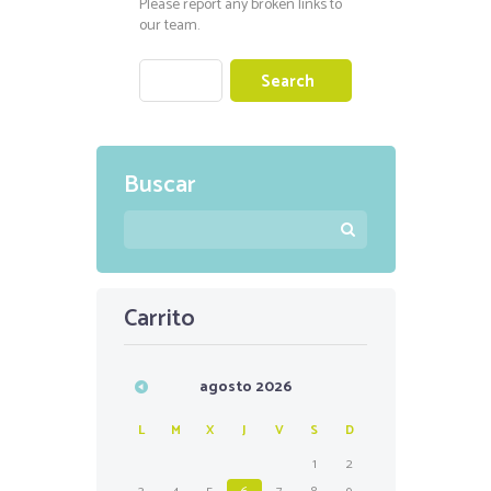
Please report any broken links to
our team.
Buscar
Carrito
agosto
2026
L
M
X
J
V
S
D
1
2