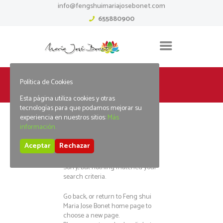
info@fengshuimariajosebonet.com
655880900
Política de Cookies
Home
Tag: free spins
Esta página utiliza cookies y otras
tecnologías para que podamos mejorar su
experiencia en nuestros sitios:
Más
información.
No posts found
Aceptar
Rechazar
Sorry, but nothing matched your
search criteria.
Go back, or return to
Feng shui
Maria Jose Bonet
home page to
choose a new page.