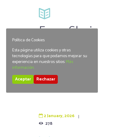
Feng Shui
Política de Cookies
1 nivel
Esta página utiliza cookies y otras
tecnologías para que podamos mejorar su
experiencia en nuestros sitios:
Más
información.
Aceptar
Rechazar
READ MORE
2 January, 2026
278