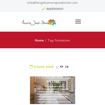
info@fengshuimariajosebonet.com
655880900
Home
Tag: formacion
17 June, 2026
79