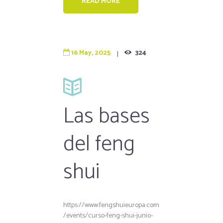
READ MORE
16 May, 2025
324
Las bases
del feng
shui
https://www.fengshuieuropa.com
/events/curso-feng-shui-junio-