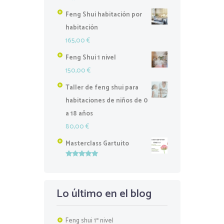
Feng Shui habitación por
habitación
165,00
€
Feng Shui 1 nivel
150,00
€
Taller de feng shui para
habitaciones de niños de 0
a 18 años
80,00
€
Masterclass Gartuito
Valorado
con
5.00
de
5
Lo último en el blog
Feng shui 1º nivel