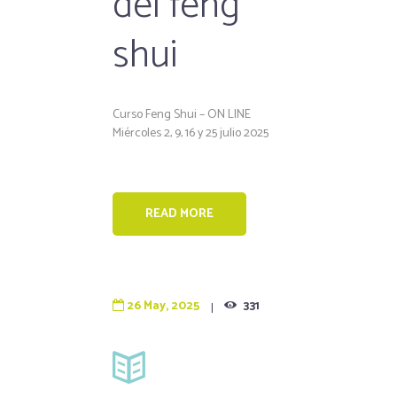
del feng
shui
Curso Feng Shui – ON LINE
Miércoles 2, 9, 16 y 25 julio 2025
READ MORE
26 May, 2025
331