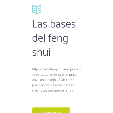
Las bases
del feng
shui
https://www.fengshuieuropa.com
/events/curso-feng-shui-junio-
2025-online-mjb-2/ Un curso
práctico donde aprenderás a
crear espacios que elimines...