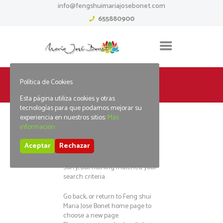
info@fengshuimariajosebonet.com
655880900
Política de Cookies
Home
Tag: Amazon deals
Esta página utiliza cookies y otras
tecnologías para que podamos mejorar su
experiencia en nuestros sitios:
Más
información.
No posts found
Aceptar
Rechazar
Sorry, but nothing matched your
search criteria.
Go back, or return to
Feng shui
Maria Jose Bonet
home page to
choose a new page.