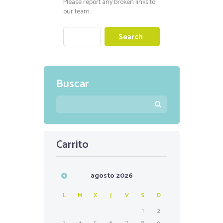
Please report any broken links to
our team.
Buscar
Carrito
agosto
2026
L
M
X
J
V
S
D
1
2