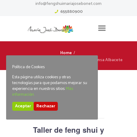
info@fengshuimariajosebonet.com
655880900
Home
Taller de feng shui y la navidad Almansa Albacete
Política de Cookies
Esta página utiliza cookies y otras
tecnologías para que podamos mejorar su
experiencia en nuestros sitios:
Más
información.
« Todos los Eventos
Aceptar
Rechazar
Este evento ha pasado.
Taller de feng shui y