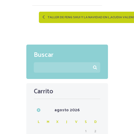
TALLER DE FENG SHUI Y LA NAVIDAD EN L,ACUDIA VALEN
Buscar
Carrito
agosto
2026
L
M
X
J
V
S
D
1
2