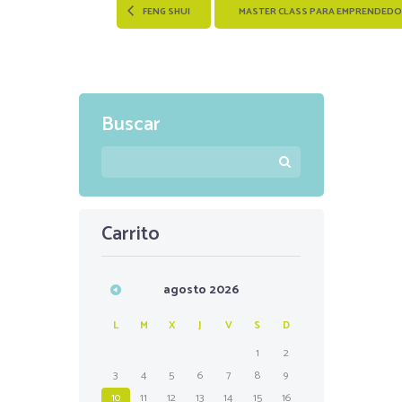
FENG SHUI
MASTER CLASS PARA EMPRENDED
Buscar
Carrito
agosto
2026
L
M
X
J
V
S
D
1
2
3
4
5
6
7
8
9
10
11
12
13
14
15
16