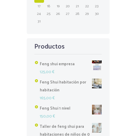
17
18
19
20
21
22
23
24
25
26
27
28
29
30
31
Productos
Feng shui empresa
125,00
€
Feng Shui habitación por
habitación
165,00
€
Feng Shui 1 nivel
150,00
€
Taller de feng shui para
habitaciones de niños de 0