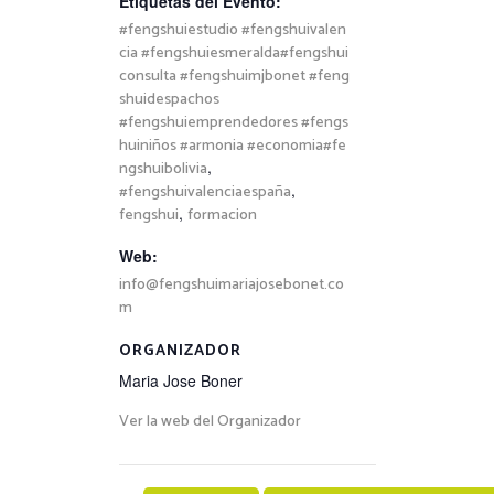
Etiquetas del Evento:
#fengshuiestudio #fengshuivalen
cia #fengshuiesmeralda#fengshui
consulta #fengshuimjbonet #feng
shuidespachos
#fengshuiemprendedores #fengs
huiniños #armonia #economia#fe
,
ngshuibolivia
,
#fengshuivalenciaespaña
,
fengshui
formacion
Web:
info@fengshuimariajosebonet.co
m
ORGANIZADOR
Maria Jose Boner
Ver la web del Organizador