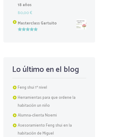
18 años
80,00
€
Masterclass Gartuito
Valorado
con
5.00
de
5
Lo último en el blog
Feng shui 1º nivel
Herramientas para que ordene la
habitación un niño
Alumna-clienta Noemi
Asesoramiento Feng shui en la
habitación de Miguel