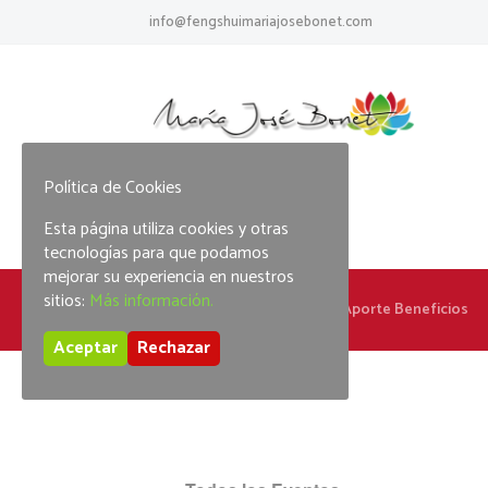
info@fengshuimariajosebonet.com
Política de Cookies
Esta página utiliza cookies y otras
tecnologías para que podamos
mejorar su experiencia en nuestros
sitios:
Más información.
Home
Que la Empresa Te Aporte Beneficios
Aceptar
Rechazar