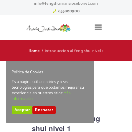
info@fengshuimariajosebonet.com
655880900
Home
introduccion al feng shui nivel 1
Política de Cookies
Esta página utiliza cookies y otras
« Todos los Eventos
tecnologías para que podamos mejorar su
experiencia en nuestros sitios:
Más
información.
Este evento ha pasado.
Aceptar
Rechazar
introduccion al feng
shui nivel 1