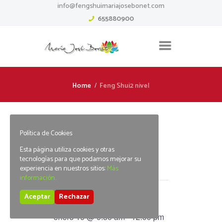
info@fengshuimariajosebonet.com
655880900
Home
Feng Shui2 nivel
Política de Cookies
« Todos los Eventos
Esta página utiliza cookies y otras
tecnologías para que podamos mejorar su
experiencia en nuestros sitios:
Más
Este evento ha pasado.
información.
Feng Shui2 nivel
Aceptar
Rechazar
enero 19 @ 9:30 am
-
12:00 pm