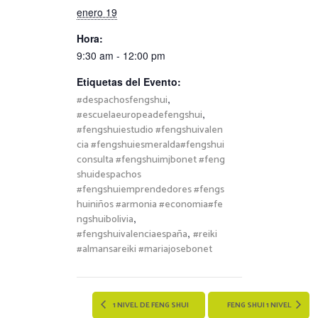
enero 19
Hora:
9:30 am - 12:00 pm
Etiquetas del Evento:
,
#despachosfengshui
,
#escuelaeuropeadefengshui
#fengshuiestudio #fengshuivalen
cia #fengshuiesmeralda#fengshui
consulta #fengshuimjbonet #feng
shuidespachos
#fengshuiemprendedores #fengs
huiniños #armonia #economia#fe
,
ngshuibolivia
,
#fengshuivalenciaespaña
#reiki
#almansareiki #mariajosebonet
1 NIVEL DE FENG SHUI
FENG SHUI 1 NIVEL