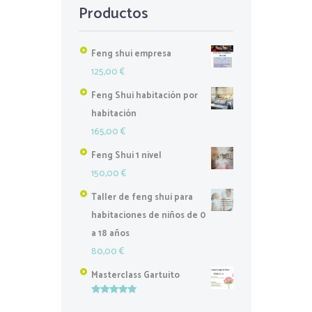
Productos
Feng shui empresa
125,00
€
Feng Shui habitación por
habitación
165,00
€
Feng Shui 1 nivel
150,00
€
Taller de feng shui para
habitaciones de niños de 0
a 18 años
80,00
€
Masterclass Gartuito
Valorado
con
5.00
de