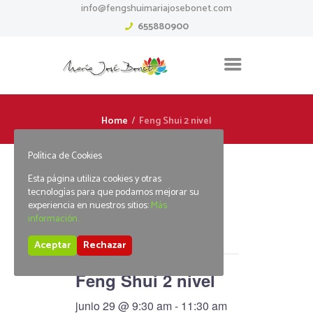
info@fengshuimariajosebonet.com
655880900
Home
Feng Shui 2 nivel
Política de Cookies
Esta página utiliza cookies y otras
tecnologías para que podamos mejorar su
experiencia en nuestros sitios:
Más
« Todos los Eventos
información.
Este evento ha pasado.
Aceptar
Rechazar
Feng Shui 2 nivel
junio 29 @ 9:30 am
-
11:30 am