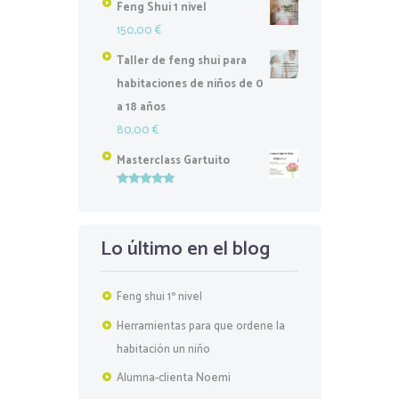
Feng Shui 1 nivel
150,00
€
Taller de feng shui para
habitaciones de niños de 0
a 18 años
80,00
€
Masterclass Gartuito
Valorado
con
5.00
de
5
Lo último en el blog
Feng shui 1º nivel
Herramientas para que ordene la
habitación un niño
Alumna-clienta Noemi