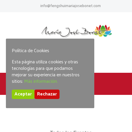
info@fengshuimariajosebonet.com
Política de Cookies
Esta página utiliza cookies y otras
tecnologías para que podamos
mejorar su experiencia en nuestros
sitios:
Más información.
Home
Feng Shui 1º nivel
Aceptar
Rechazar