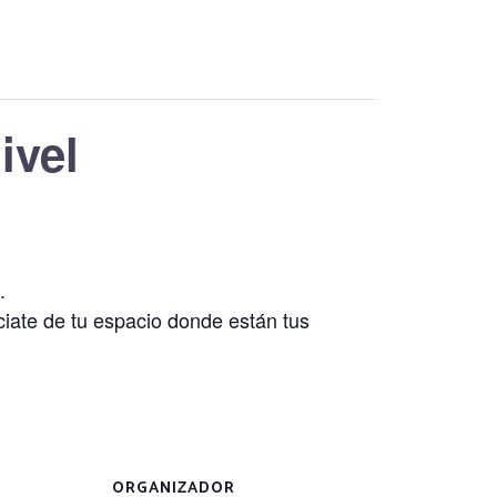
ivel
a desde las raíces.
pacio donde están tus
ORGANIZADOR