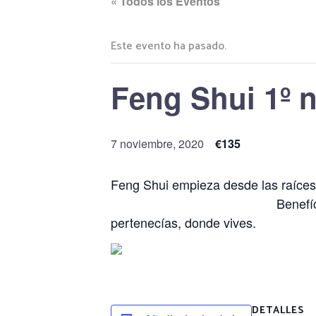
« Todos los Eventos
Este evento ha pasado.
Feng Shui 1º n
7 noviembre, 2020
€135
Feng Shui empiez
Benefíciate de tu es
pertenecías, donde vives.
DETALLES