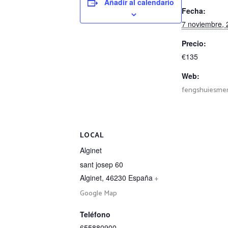
Añadir al calendario
Fecha:
7 noviembre, 
Precio:
€135
Web:
fengshuiesme
LOCAL
Alginet
sant josep 60
Alginet
,
46230
España
+
Google Map
Teléfono
655880900