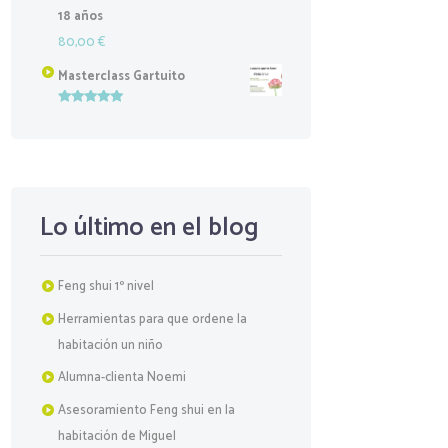
18 años
80,00
€
Masterclass Gartuito
Valorado
con
5.00
de
5
Lo último en el blog
Feng shui 1º nivel
Herramientas para que ordene la
habitación un niño
Alumna-clienta Noemi
Asesoramiento Feng shui en la
habitación de Miguel