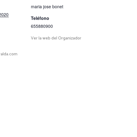
maria jose bonet
2020
Teléfono
655880900
Ver la web del Organizador
ralda.com