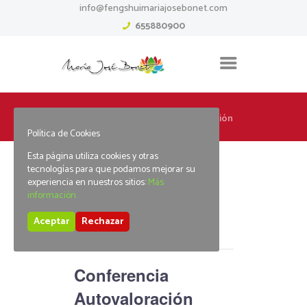
info@fengshuimariajosebonet.com
655880900
Home
Conferencia Autovaloración
Política de Cookies
Esta página utiliza cookies y otras
tecnologías para que podamos mejorar su
experiencia en nuestros sitios:
Más
información.
« Todos los Eventos
Aceptar
Rechazar
Este evento ha pasado.
Conferencia
Autovaloración