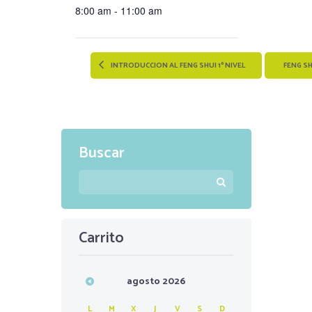
8:00 am - 11:00 am
INTRODUCCION AL FENG SHUI 1º NIVEL
FENG SH
Buscar
Carrito
agosto
2026
L
M
X
J
V
S
D