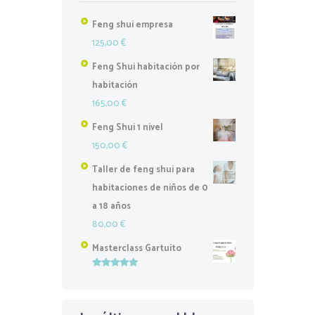
Feng shui empresa
125,00
€
Feng Shui habitación por
habitación
165,00
€
Feng Shui 1 nivel
150,00
€
Taller de feng shui para
habitaciones de niños de 0
a 18 años
80,00
€
Masterclass Gartuito
Valorado
con
5.00
de
5