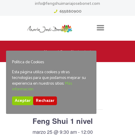
info@fengshuimariajosebonet.com
655880900
Home
Feng Shui 1 nivel
Política de Cookies
Esta página utiliza cookies y otras
tecnologías para que podamos mejorar su
experiencia en nuestros sitios:
Más
« Todos los Eventos
información.
Aceptar
Rechazar
Este evento ha pasado.
Feng Shui 1 nivel
marzo 25 @ 9:30 am
-
12:00