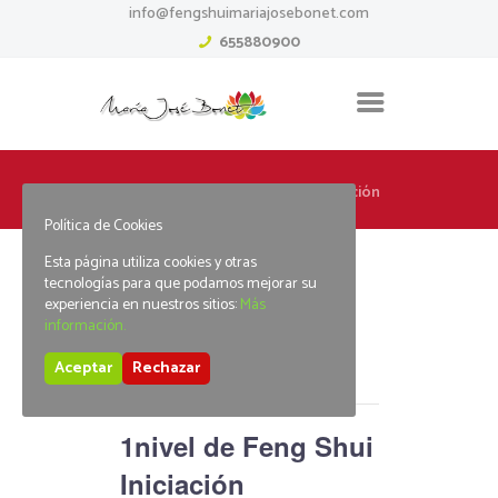
info@fengshuimariajosebonet.com
655880900
Home
1nivel de Feng Shui Iniciación
Política de Cookies
Esta página utiliza cookies y otras
tecnologías para que podamos mejorar su
experiencia en nuestros sitios:
Más
información.
« Todos los Eventos
Aceptar
Rechazar
Este evento ha pasado.
1nivel de Feng Shui
Iniciación