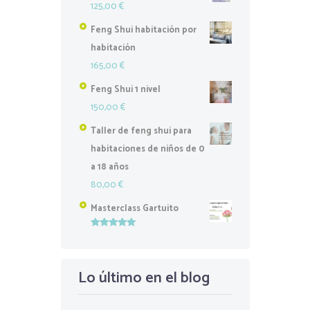
125,00
€
Feng Shui habitación por
habitación
165,00
€
Feng Shui 1 nivel
150,00
€
Taller de feng shui para
habitaciones de niños de 0
a 18 años
80,00
€
Masterclass Gartuito
Valorado
con
5.00
de
5
Lo último en el blog