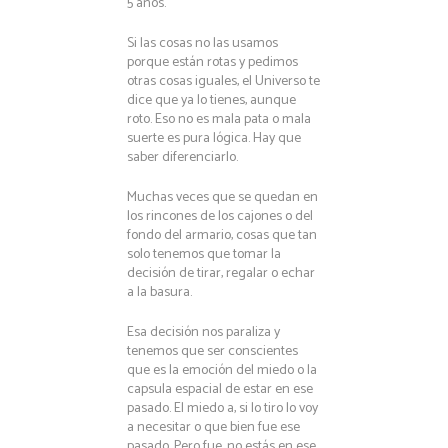
5 años.
Si las cosas no las usamos
porque están rotas y pedimos
otras cosas iguales, el Universo te
dice que ya lo tienes, aunque
roto. Eso no es mala pata o mala
suerte es pura lógica. Hay que
saber diferenciarlo.
Muchas veces que se quedan en
los rincones de los cajones o del
fondo del armario, cosas que tan
solo tenemos que tomar la
decisión de tirar, regalar o echar
a la basura.
Esa decisión nos paraliza y
tenemos que ser conscientes
que es la emoción del miedo o la
capsula espacial de estar en ese
pasado. El miedo a, si lo tiro lo voy
a necesitar o que bien fue ese
pasado. Pero fue, no estás en ese