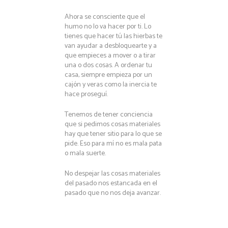
Ahora se consciente que el
humo no lo va hacer por ti. Lo
tienes que hacer tú las hierbas te
van ayudar a desbloquearte y a
que empieces a mover o a tirar
una o dos cosas. A ordenar tu
casa, siempre empieza por un
cajón y veras como la inercia te
hace proseguí.
Tenemos de tener conciencia
que si pedimos cosas materiales
hay que tener sitio para lo que se
pide. Eso para mí no es mala pata
o mala suerte.
No despejar las cosas materiales
del pasado nos estancada en el
pasado que no nos deja avanzar.