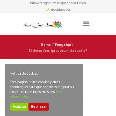
info@fengshuimariajosebonet.com
655880900
Home
Feng shui
El desorden, ¿provoca mala suerte?
Política de Cookies
Esta página utiliza cookies y otras
tecnologías para que podamos mejorar su
experiencia en nuestros sitios:
Más
información.
Aceptar
Rechazar