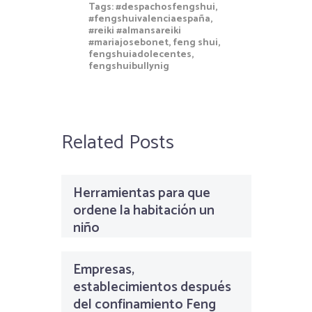
Tags:
#despachosfengshui
,
#fengshuivalenciaespaña
,
#reiki #almansareiki
#mariajosebonet
,
feng shui
,
fengshuiadolecentes
,
fengshuibullynig
Related Posts
Herramientas para que
ordene la habitación un
niño
Empresas,
establecimientos después
del confinamiento Feng