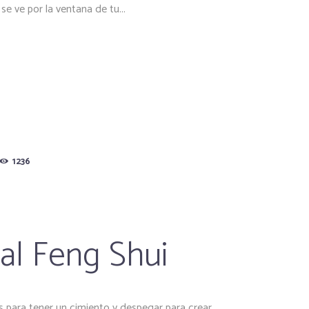
se ve por la ventana de tu...
1236
al Feng Shui
es para tener un cimiento y despegar para crear