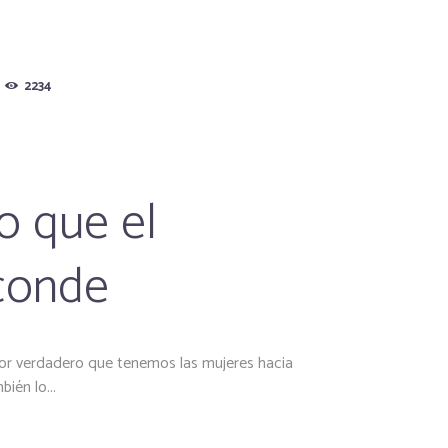
2234
lo que el
conde
or verdadero que tenemos las mujeres hacia
ién lo...