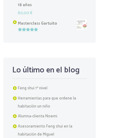
18 años
80,00
€
Masterclass Gartuito
Valorado
con
5.00
de
5
Lo último en el blog
Feng shui 1º nivel
Herramientas para que ordene la
habitación un niño
Alumna-clienta Noemi
Asesoramiento Feng shui en la
habitación de Miguel