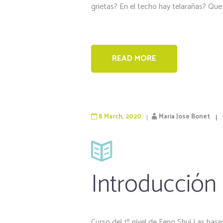
grietas? En el techo hay telarañas? Que 
READ MORE
8 March, 2020
Maria Jose Bonet
Introducción 
Curso del 1º nivel de Feng Shui Las bas