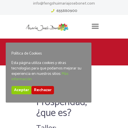
info@fengshuimariajosebonet.com
655880900
Home
Cursos
Política de Cookies
Taller: Prosperidad, ¿que es?
Esta página utiliza cookies y otras
tecnologías para que podamos mejorar su
experiencia en nuestros sitios:
Más
información.
Taller:
Aceptar
Rechazar
Prosperidad,
¿que es?